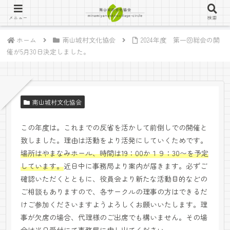
メニュー
検索
ホーム
南山城村文化協会
2024年度 第一回総会の開
催が5月30日決定しました。
南山城村文化協会
この年度は。これまでの反省を活かして前倒しでの開催と
致しました。理由は活動をより活発にしていくためです。
場所はやまなみホール、時間は19：00か１９：30〜を予定
しています。
近日中に事務局より案内が届きます。必ずご
確認いただくとともに、役員会より新たな活動目的などの
ご相談もありますので、各サークルの理事の方はできるだ
けご参加くださいますようよろしくお願いいたします。理
事が欠席の場合、代理様のご出席でも構いません。その場
合は当日受付にて事務局に申し出てください。